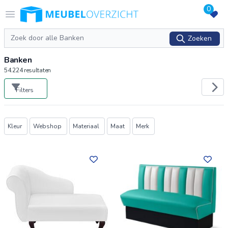
0
Logo Meubeloverzicht.nl
Open menu
Zoeken
Zoeken
Banken
54.224
resultaten
Filters
Producten
Kleur
Webshop
Materiaal
Maat
Merk