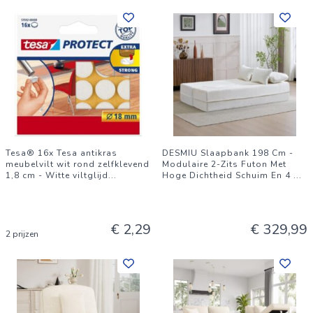
Tesa® 16x Tesa antikras
DESMIU Slaapbank 198 Cm -
meubelvilt wit rond zelfklevend
Modulaire 2-Zits Futon Met
1,8 cm - Witte viltglijd
...
Hoge Dichtheid Schuim En 4
...
€ 2,29
€ 329,99
2 prijzen