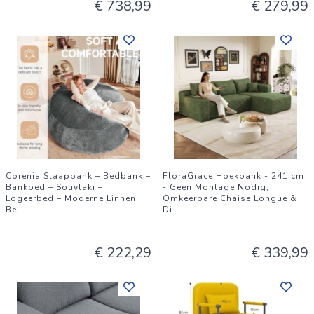
€ 738,99
€ 279,99
Corenia Slaapbank – Bedbank –
FloraGrace Hoekbank - 241 cm
Bankbed – Souvlaki –
- Geen Montage Nodig,
Logeerbed – Moderne Linnen
Omkeerbare Chaise Longue &
Be
...
Di
...
€ 222,29
€ 339,99