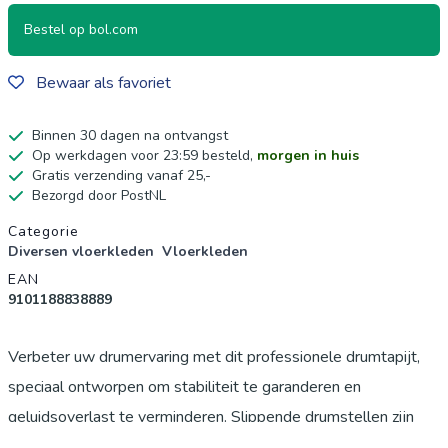
Bestel op bol.com
Bewaar als favoriet
Binnen 30 dagen na ontvangst
Op werkdagen voor 23:59 besteld,
morgen in huis
Gratis verzending vanaf 25,-
Bezorgd door PostNL
Productgegevens
Categorie
Diversen vloerkleden
Vloerkleden
EAN
9101188838889
Verbeter uw drumervaring met dit professionele drumtapijt,
speciaal ontworpen om stabiliteit te garanderen en
geluidsoverlast te verminderen. Slippende drumstellen zijn
een veelvoorkomend probleem voor muzikanten, zowel