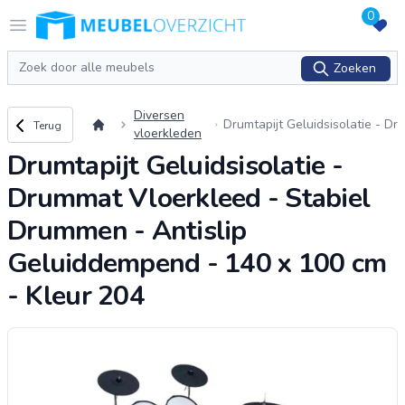
0
Logo Meubeloverzicht.nl
Open menu
Zoeken
Zoeken
Diversen
Terug naar overzicht
Drumtapijt Geluidsisolatie - Dr
Terug
vloerkleden
ummat Vloerkleed - Stabiel D
Drumtapijt Geluidsisolatie -
rummen - Antislip Geluiddemp
end - 140 x 1
...
Drummat Vloerkleed - Stabiel
Drummen - Antislip
Geluiddempend - 140 x 100 cm
- Kleur 204