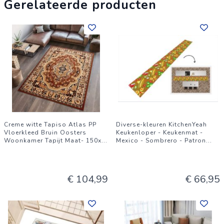
antislip achterkant. Eenvoudig te reinigen door te stofzuigen of
Gerelateerde producten
te wassen met koud water. Voeg stabiliteit en rust toe aan
uw muzikale ruimte met dit functionele en decoratieve
drumtapijt.
Creme witte Tapiso Atlas PP
Diverse-kleuren KitchenYeah
Vloerkleed Bruin Oosters
Keukenloper - Keukenmat -
Woonkamer Tapijt Maat- 150x
...
Mexico - Sombrero - Patron
...
€ 104,99
€ 66,95