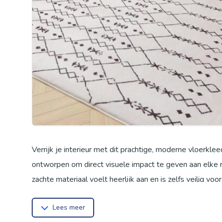
Verrijk je interieur met dit prachtige, moderne vloerkle
ontworpen om direct visuele impact te geven aan elke 
zachte materiaal voelt heerlijk aan en is zelfs veilig vo
punten aan de onderkant is dit vloerkleed uitstekend anti
Lees meer
andere vloeren. Dit tapijt combineert een luxe uitstral