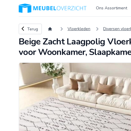
Logo Meubeloverzicht.nl
Ons Assortiment
Terug naar overzicht
Vloerkleden
Diversen vloer
Terug
Beige Zacht Laagpolig Vloerk
voor Woonkamer, Slaapkamer