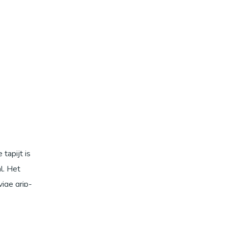
tapijt is
l. Het
vige grip-
n als
r jouw