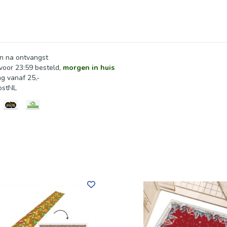
n na ontvangst
oor 23:59 besteld,
morgen in huis
ng vanaf 25,-
ostNL