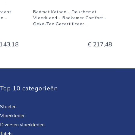
kaans
Badmat Katoen - Douchemat
en -
Vloerkleed - Badkamer Comfort -
Oeko-Tex Gecertificeer
...
 143,18
€ 217,48
Top 10 categorieën
Stoelen
Vloerkleden
Diversen vloerkleden
Tafels