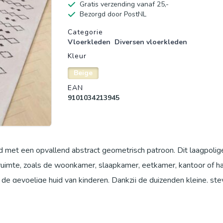
Gratis verzending vanaf 25,-
Bezorgd door PostNL
Productgegevens
Categorie
Vloerkleden
Diversen vloerkleden
Kleur
Beige
EAN
9101034213945
ed met een opvallend abstract geometrisch patroon. Dit laagpolige 
ruimte, zoals de woonkamer, slaapkamer, eetkamer, kantoor of ha
or de gevoelige huid van kinderen. Dankzij de duizenden kleine, ste
slip, waardoor het veilig op zijn plek blijft liggen op zowel houte
ing met hoogwaardige functionaliteit en is een perfecte keuze voo