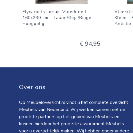
Flycarpets Lorium Vloerkleed -
Vloerkle
160x230 cm - Taupe/Grijs/Beige -
Kleed -
Hoogpolig
Antislip
€ 94,95
Over ons
Op Meubeloverzicht.nl vindt u het complete overzicht
Meubels van Nederland. Wij werken samen met de
grootste partners op het gebied van Meubels en
kunnen hierdoor het grootste assortiment Meubels
voor u overzichtelijk maken. Wij hebben onder andere