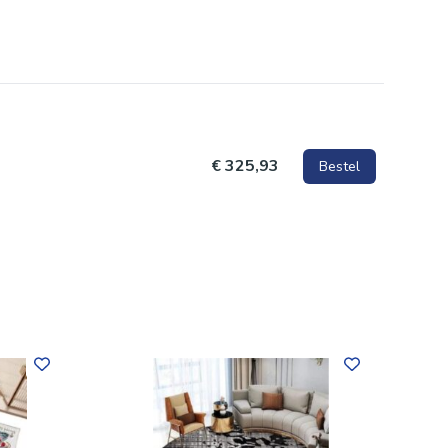
€ 325,93
Bestel