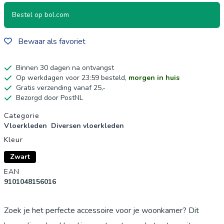
Bestel op bol.com
Bewaar als favoriet
Binnen 30 dagen na ontvangst
Op werkdagen voor 23:59 besteld,
morgen in huis
Gratis verzending vanaf 25,-
Bezorgd door PostNL
Productgegevens
Categorie
Vloerkleden
Diversen vloerkleden
Kleur
Zwart
EAN
9101048156016
Zoek je het perfecte accessoire voor je woonkamer? Dit